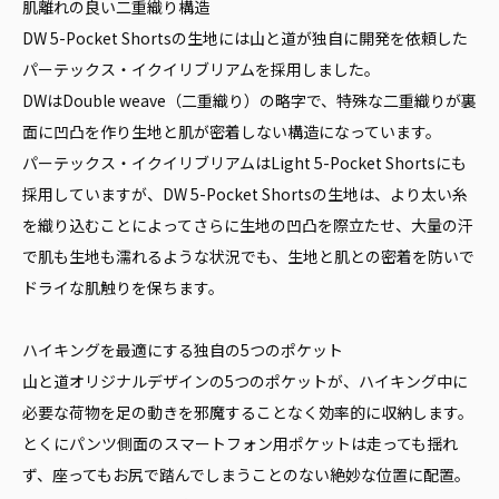
肌離れの良い二重織り構造
DW 5-Pocket Shortsの生地には山と道が独自に開発を依頼した
パーテックス・イクイリブリアムを採用しました。
DWはDouble weave（二重織り）の略字で、特殊な二重織りが裏
面に凹凸を作り生地と肌が密着しない構造になっています。
パーテックス・イクイリブリアムはLight 5-Pocket Shortsにも
採用していますが、DW 5-Pocket Shortsの生地は、より太い糸
を織り込むことによってさらに生地の凹凸を際立たせ、大量の汗
で肌も生地も濡れるような状況でも、生地と肌との密着を防いで
ドライな肌触りを保ちます。
ハイキングを最適にする独自の5つのポケット
山と道オリジナルデザインの5つのポケットが、ハイキング中に
必要な荷物を足の動きを邪魔することなく効率的に収納します。
とくにパンツ側面のスマートフォン用ポケットは走っても揺れ
ず、座ってもお尻で踏んでしまうことのない絶妙な位置に配置。