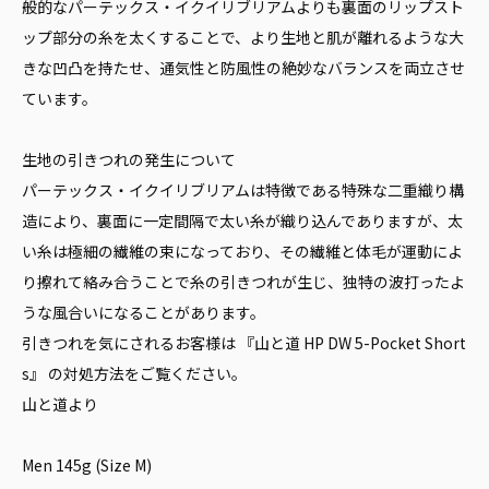
般的なパーテックス・イクイリブリアムよりも裏面のリップスト
ップ部分の糸を太くすることで、より生地と肌が離れるような大
きな凹凸を持たせ、通気性と防風性の絶妙なバランスを両立させ
ています。
生地の引きつれの発生について
パーテックス・イクイリブリアムは特徴である特殊な二重織り構
造により、裏面に一定間隔で太い糸が織り込んでありますが、太
い糸は極細の繊維の束になっており、その繊維と体毛が運動によ
り擦れて絡み合うことで糸の引きつれが生じ、独特の波打ったよ
うな風合いになることがあります。
引きつれを気にされるお客様は 『山と道 HP DW 5-Pocket Short
s』 の対処方法をご覧ください。
山と道より
Men 145g (Size M)