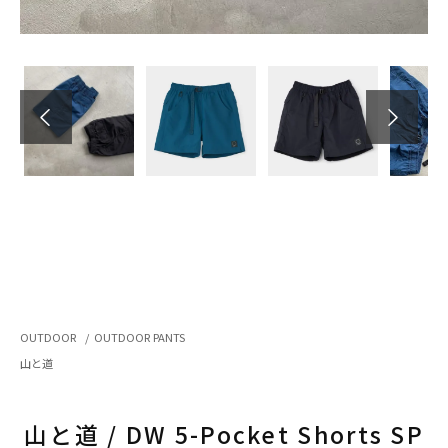
OUTDOOR
/
OUTDOOR PANTS
山と道
山と道 / DW 5-Pocket Shorts SP