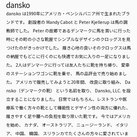
dansko
dansko は1990年にアメリカ・ペンシルバニア州で生まれたブラ
ンドです。 創設者の Mandy Cabot と Peter Kjellerup は馬の調
教師でした。 Peter の故郷であるデンマークに馬を買いに行った
時にその町の小さな靴屋でシンプルなデザインのクロッグスを見
つけたのがきっかけでした。 履き心地の良いそのクロッグスは馬
の納屋でもどこに行くのにも快適でお気に入りの一足になりまし
た。 2人はデンマークに行っては友人たちに靴を持ち帰り、 愛車
のステーションワゴンに靴を乗せ、 馬の品評会で売り始めまし
た。 アメリカで販売してみようと20年間、 改良に取り組み、 Da
nsko（デンマークの靴） という名前を取り、 Dansko, LLC. を設
立することになりました。 日常ではもちろん、レストランや医
療系で働く方々の靴として機能性とデザイン性の両方に優れた、
履きやすく足や腰への負担を取り除いた靴です。 今ではアメリカ
を始め、 カナダ、 オーストラリア、 ニュージーランド、 イタリ
ア、 中国、 韓国、 スリランカでたくさんの方々に愛されていま