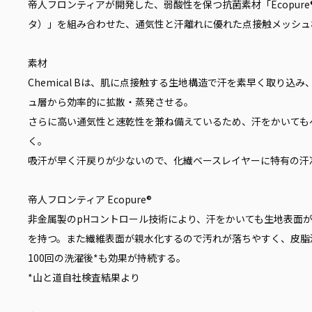
帝人フロンティアが開発した、弱酸性を保つ抗菌素材「Ecopure
タ）」を組み合わせた、通気性と汗離れに優れた点接触メッシュ
素材
Chemical Bは、肌に点接触する生地構造で汗を素早く取り
ュ層から効率的に拡散・蒸発させる。
さらに高い通気性と速乾性を兼ね備えているため、汗をかいても
く。
吸汗が早く汗戻りが少ないので、化繊ベースレイヤーに特有の汗
帝人フロンティア Ecopure®
非金属製のpHコントロール技術により、汗をかいても生地表面
を持つ。また繊維表面が親水化するので汚れが落ちやすく、皮脂
100回の洗濯後*も効果が持続する。
*山と道自社検査結果より