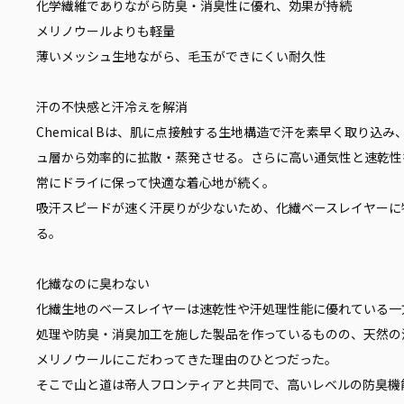
化学繊維でありながら防臭・消臭性に優れ、効果が持続
メリノウールよりも軽量
薄いメッシュ生地ながら、毛玉ができにくい耐久性
汗の不快感と汗冷えを解消
Chemical Bは、肌に点接触する生地構造で汗を素早く取り
ュ層から効率的に拡散・蒸発させる。さらに高い通気性と速乾性
常にドライに保って快適な着心地が続く。
吸汗スピードが速く汗戻りが少ないため、化繊ベースレイヤーに
る。
化繊なのに臭わない
化繊生地のベースレイヤーは速乾性や汗処理性能に優れている一
処理や防臭・消臭加工を施した製品を作っているものの、天然の
メリノウールにこだわってきた理由のひとつだった。
そこで山と道は帝人フロンティアと共同で、高いレベルの防臭機