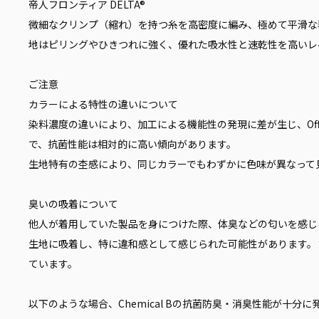
帝人フロンティア DELTA®
微細なクリンプ（縮れ）を持つ糸を高密度に編み、極めて平滑な
地はピリングやひきつれに強く、優れた吸水性と速乾性を高いレ
ご注意
カラーによる特性の違いについて
染料濃度の違いにより、加工による機能性の発現に差が生じ、Off
で、抗菌性能は相対的に高い傾向があります。
生地特有の杢感により、同じカラーでもわずかに色味が異なって
臭いの吸着について
他人が着用していた製品を身につけた際、体臭などの匂いを感じ
生地に吸着し、特に違和感として感じられた可能性があります。
ています。
以下のような場合、Chemical Bの抗菌防臭・消臭性能が十分