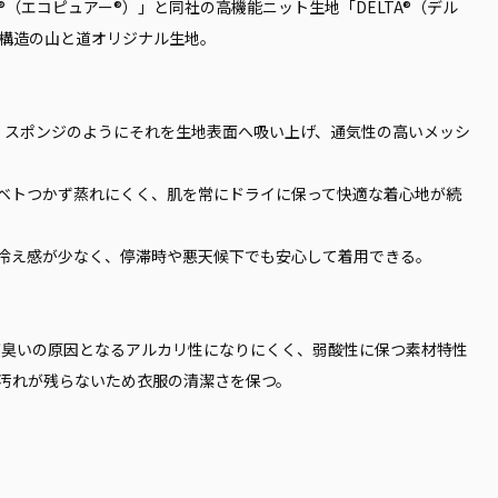
®（エコピュアー®）」と同社の高機能ニット生地「DELTA®（デル
構造の山と道オリジナル生地。
込み、スポンジのようにそれを生地表面へ吸い上げ、通気性の高いメッシ
ベトつかず蒸れにくく、肌を常にドライに保って快適な着心地が続
冷え感が少なく、停滞時や悪天候下でも安心して着用できる。
が臭いの原因となるアルカリ性になりにくく、弱酸性に保つ素材特性
汚れが残らないため衣服の清潔さを保つ。