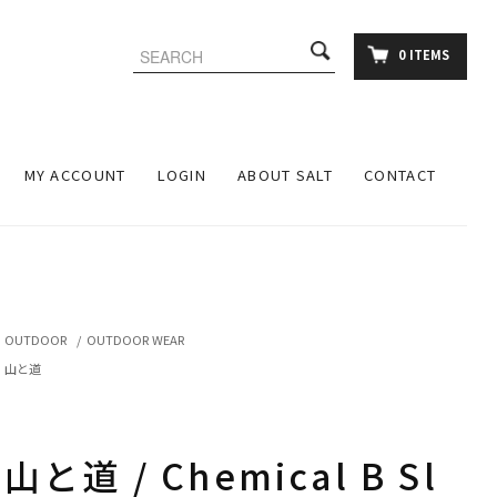
0 ITEMS
MY ACCOUNT
LOGIN
ABOUT SALT
CONTACT
OUTDOOR
/
OUTDOOR WEAR
山と道
山と道 / Chemical B Sl