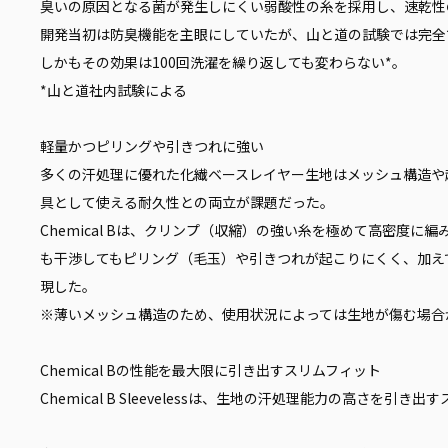
臭いの原因となる菌が発生しにくい弱酸性の糸を採用し、速乾性
開発当初は防臭機能を主眼にしていたが、山と道の試験では完全
しかもその効果は100回洗濯を繰り返しても変わらない*。
*山と道社内試験による
軽量かつピリングや引きつれに強い
多くの汗処理に優れた化繊ベースレイヤー生地はメッシュ構造や
具として使える耐久性との両立が課題だった。
Chemical Bは、クリンプ（収縮）の強い糸を極めて高密度
も干渉してもピリング（毛玉）や引きつれが起こりにくく、加え
現した。
※薄いメッシュ構造のため、使用状況によっては生地が傷む場合
Chemical Bの性能を最大限に引き出すスリムフィット
Chemical B Sleevelessは、生地の汗処理能力の高さ