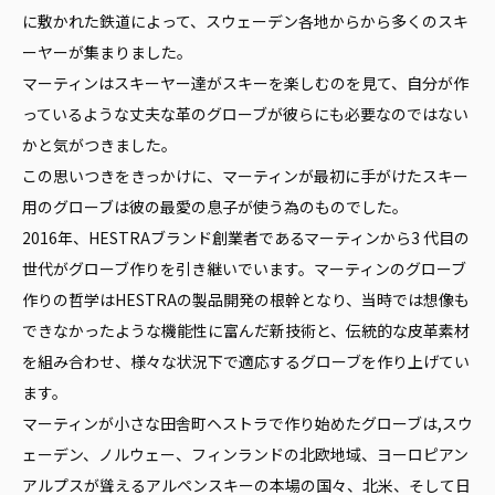
に敷かれた鉄道によって、スウェーデン各地からから多くのスキ
ーヤーが集まりました。
マーティンはスキーヤー達がスキーを楽しむのを見て、自分が作
っているような丈夫な革のグローブが彼らにも必要なのではない
かと気がつきました。
この思いつきをきっかけに、マーティンが最初に手がけたスキー
用のグローブは彼の最愛の息子が使う為のものでした。
2016年、HESTRAブランド創業者であるマーティンから3 代目の
世代がグローブ作りを引き継いでいます。マーティンのグローブ
作りの哲学はHESTRAの製品開発の根幹となり、当時では想像も
できなかったような機能性に富んだ新技術と、伝統的な皮革素材
を組み合わせ、様々な状況下で適応するグローブを作り上げてい
ます。
マーティンが小さな田舎町ヘストラで作り始めたグローブは,スウ
ェーデン、ノルウェー、フィンランドの北欧地域、ヨーロピアン
アルプスが聳えるアルペンスキーの本場の国々、北米、そして日