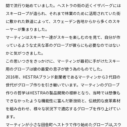
間で流行り始めていました。ヘストラの街の近くイザバーグには
スキーロープが造られ、それまで林業のために活用されていた街
に敷かれた鉄道によって、スウェーデン各地からから多くのスキ
ーヤーが集まりました。
マーティンはスキーヤー達がスキーを楽しむのを見て、自分が作
っているような丈夫な革のグローブが彼らにも必要なのではない
かと気がつきました。
この思いつきをきっかけに、マーティンが最初に手がけたスキー
用のグローブは彼の最愛の息子が使う為のものでした。
2016年、HESTRAブランド創業者であるマーティンから3 代目の
世代がグローブ作りを引き継いでいます。マーティンのグローブ
作りの哲学はHESTRAの製品開発の根幹となり、当時では想像も
できなかったような機能性に富んだ新技術と、伝統的な皮革素材
を組み合わせ、様々な状況下で適応するグローブを作り上げてい
ます。
マーティンが小さな田舎町ヘストラで作り始めたグローブは,スウ