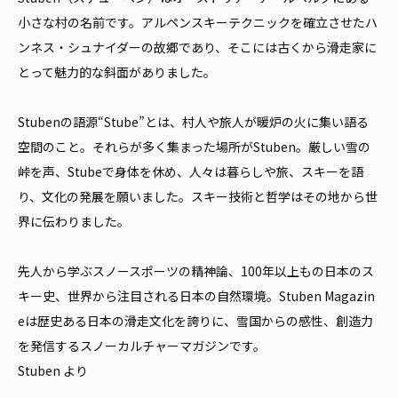
小さな村の名前です。アルペンスキーテクニックを確立させたハ
ンネス・シュナイダーの故郷であり、そこには古くから滑走家に
とって魅力的な斜面がありました。
Stubenの語源“Stube”とは、村人や旅人が暖炉の火に集い語る
空間のこと。それらが多く集まった場所がStuben。厳しい雪の
峠を声、Stubeで身体を休め、人々は暮らしや旅、スキーを語
り、文化の発展を願いました。スキー技術と哲学はその地から世
界に伝わりました。
先人から学ぶスノースポーツの精神論、100年以上もの日本のス
キー史、世界から注目される日本の自然環境。Stuben Magazin
eは歴史ある日本の滑走文化を誇りに、雪国からの感性、創造力
を発信するスノーカルチャーマガジンです。
Stuben より